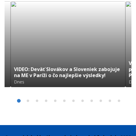
VI
VIDEO: Deväť Slovákov a Sloveniek zabojuje
pr
na ME v Paríži o čo najlepšie výsledky!
Pa
Dnes
Dn