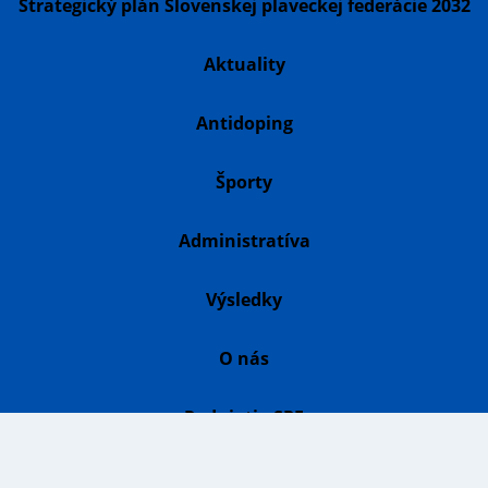
Strategický plán Slovenskej plaveckej federácie 2032
Aktuality
Antidoping
Športy
Administratíva
Výsledky
O nás
Podujatia SPF
Školský šport