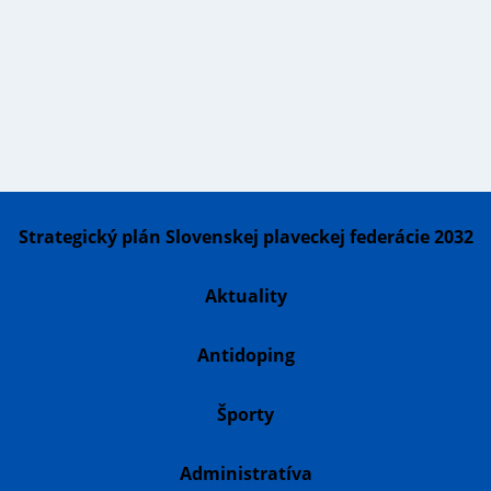
Strategický plán Slovenskej plaveckej federácie 2032
Aktuality
Antidoping
Športy
Administratíva