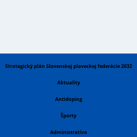
Strategický plán Slovenskej plaveckej federácie 2032
Aktuality
Antidoping
Športy
Administratíva