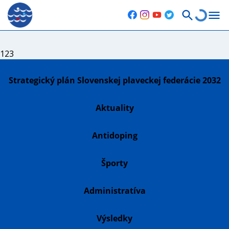
123
Strategický plán Slovenskej plaveckej federácie 2032
Aktuality
Antidoping
Športy
Administratíva
Výsledky