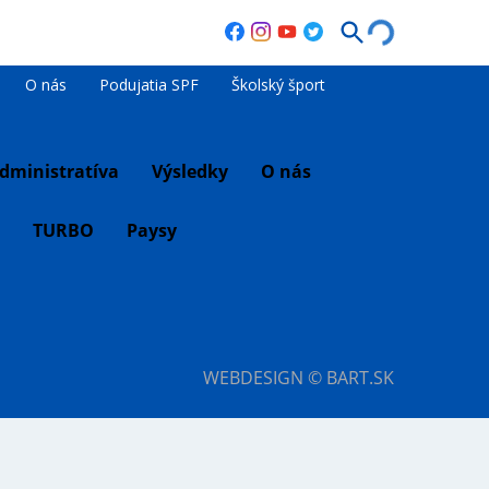
O nás
Podujatia SPF
Školský šport
dministratíva
Výsledky
O nás
TURBO
Paysy
WEBDESIGN © BART.SK