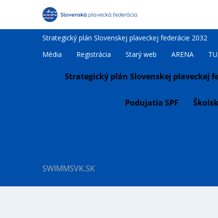
Strategický plán Slovenskej plaveckej federácie 2032
123
Média
Registrácia
Starý web
ARENA
TU
Strategický plán Slovenskej plaveckej f
Podujatia SPF
Školsk
SWIMMSVK.SK