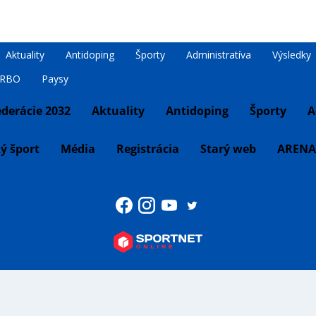
Aktuality
Antidoping
Športy
Administratíva
Výsledky
RBO
Paysy
ederácie 2032
Aktuality
Antidoping
Športy
A
ý šport
Média
Registrácia
Starý web
ARENA