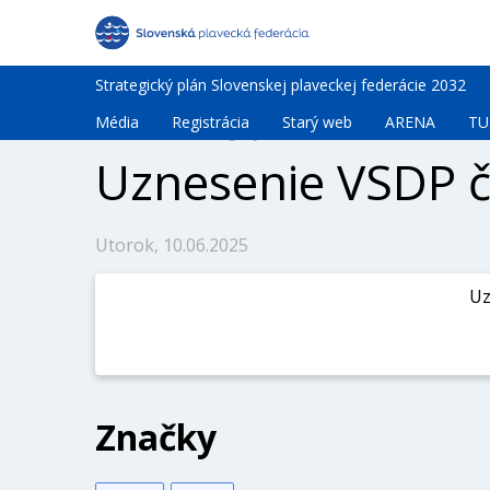
Strategický plán Slovenskej plaveckej federácie 2032
Média
Registrácia
Starý web
ARENA
TU
Administratíva
/
Orgány SPF
/
VSDP
/
2025
Uznesenie VSDP 
Utorok, 10.06.2025
Uz
Značky