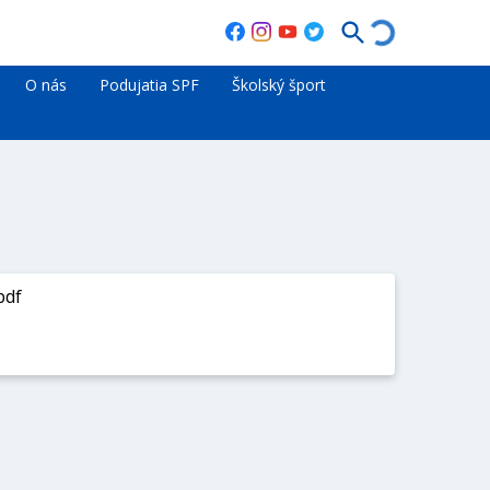
O nás
Podujatia SPF
Školský šport
pdf