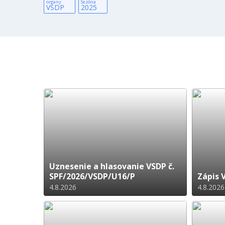
organy
Sezóna
VSDP
2025
Uznesenie a hlasovanie VSDP č.
SPF/2026/VSDP/U16/P
Zápis 
4.8.2026
4.8.2026