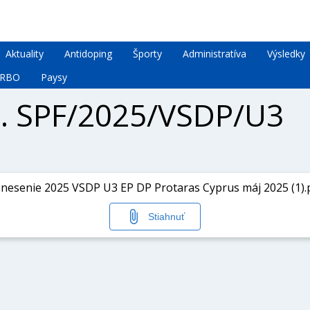
Aktuality
Antidoping
Športy
Administratíva
Výsledky
RBO
Paysy
č. SPF/2025/VSDP/U3
nesenie 2025 VSDP U3 EP DP Protaras Cyprus máj 2025 (1).
Stiahnuť