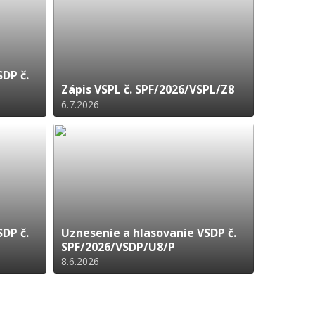
DP č.
Zápis VSPL č. SPF/2026/VSPL/Z8
6.7.2026
DP č.
Uznesenie a hlasovanie VSDP č.
SPF/2026/VSDP/U8/P
8.6.2026