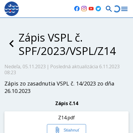
Zápis VSPL č.
SPF/2023/VSPL/Z14
Nedeľa, 05.11.2023
|
Posledná aktualizácia 6.11.2023
08:23
Zápis zo zasadnutia VSPL č. 14/2023 zo dňa
26.10.2023
Zápis č.14
Z14.pdf
Stiahnuť