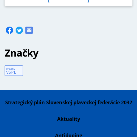
Značky
organy
VSPL
Strategický plán Slovenskej plaveckej federácie 2032
Aktuality
Antidoping