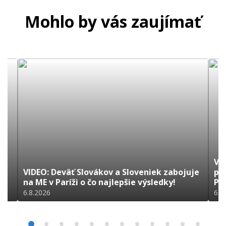
Mohlo by vás zaujímať
VI
VIDEO: Deväť Slovákov a Sloveniek zabojuje
pr
na ME v Paríži o čo najlepšie výsledky!
Pa
6.8.2026
6.8