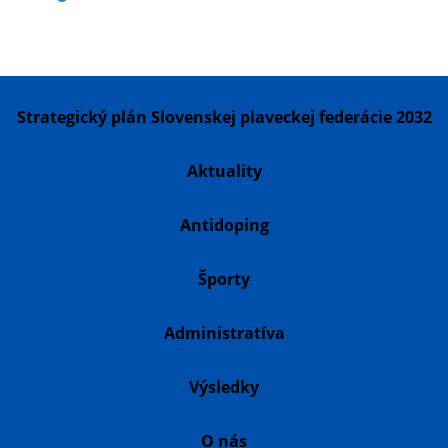
Strategický plán Slovenskej plaveckej federácie 2032
Aktuality
Antidoping
Športy
Administratíva
Výsledky
O nás