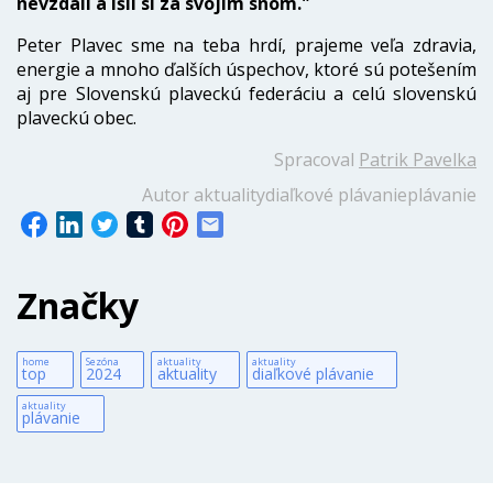
nevzdali a išli si za svojim snom."
Peter Plavec sme na teba hrdí, prajeme veľa zdravia,
energie a mnoho ďalších úspechov, ktoré sú potešením
aj pre Slovenskú plaveckú federáciu a celú slovenskú
plaveckú obec.
Spracoval
Patrik Pavelka
Autor
aktuality
diaľkové plávanie
plávanie
Značky
home
Sezóna
aktuality
aktuality
top
2024
aktuality
diaľkové plávanie
aktuality
plávanie