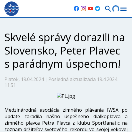
Skvelé správy dorazili na
Slovensko, Peter Plavec
s parádnym úspechom!
Piatok, 19.04.2024
|
Posledná aktualizácia 19.4.2024
11:51
Medzinárodná asociácia zimného plávania IWSA po
update zaradila nášho úspešného diaľkoplavca a
zimného plavca Petra Plavca z klubu Sportfanatic na
zoznam držiteľov svetového rekordu vo svojej vekovej