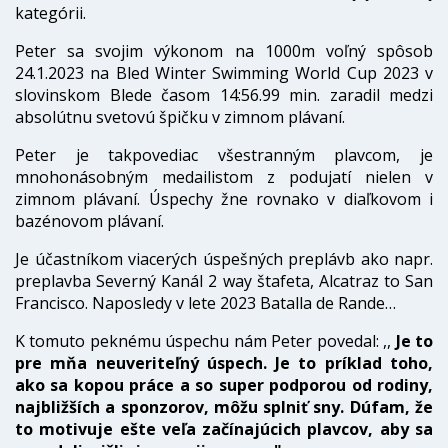
kategórii.
Peter sa svojim výkonom na 1000m voľný spôsob
24.1.2023 na Bled Winter Swimming World Cup 2023 v
slovinskom Blede časom 14:56.99 min. zaradil medzi
absolútnu svetovú špičku v zimnom plávaní.
Peter je takpovediac všestranným plavcom, je
mnohonásobným medailistom z podujatí nielen v
zimnom plávaní. Úspechy žne rovnako v diaľkovom i
bazénovom plávaní.
Je účastníkom viacerých úspešných preplávb ako napr.
preplavba Severný Kanál 2 way štafeta, Alcatraz to San
Francisco. Naposledy v lete 2023 Batalla de Rande…
K tomuto peknému úspechu nám Peter povedal: ,,
Je to
pre mňa neuveriteľný úspech. Je to príklad toho,
ako sa kopou práce a so super podporou od rodiny,
najbližších a sponzorov, môžu splniť sny. Dúfam, že
to motivuje ešte veľa začínajúcich plavcov, aby sa