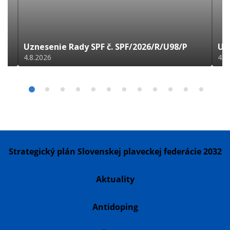
Uznesenie Rady SPF č. SPF/2026/R/U98/P
Uz
4.8.2026
4.8
Strategický plán Slovenskej plaveckej federácie 2032
Aktuality
Antidoping