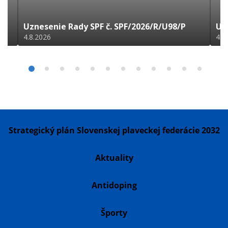
Uznesenie Rady SPF č. SPF/2026/R/U98/P
Uz
4.8.2026
4.8
Strategický plán Slovenskej plaveckej federácie 2032
Aktuality
Antidoping
Športy