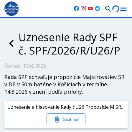
Uznesenie Rady SPF
č. SPF/2026/R/U26/P
Štvrtok, 19.02.2026
Rada SPF schvaľuje propozície Majstrovstiev SR
v DP v 50m bazéne v Košiciach v termíne
14.3.2026 v znení podľa prílohy.
Uznesenie a hlasovanie Rady č.U26 Propozície M SR DP.pdf
Stiahnuť