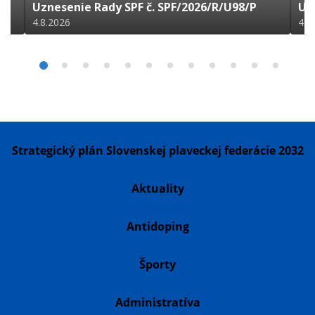
Uznesenie Rady SPF č. SPF/2026/R/U98/P
Uz
4.8.2026
4.8
Strategický plán Slovenskej plaveckej federácie 2032
Aktuality
Antidoping
Športy
Administratíva