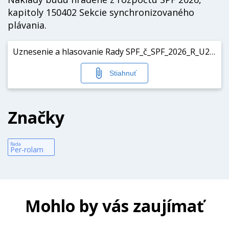
kapitoly 150402 Sekcie synchronizovaného
plávania.
Uznesenie a hlasovanie Rady SPF_č_SPF_2026_R_U29_P.pdf
Stiahnuť
Značky
Rada
Per-rolam
Mohlo by vás zaujímať