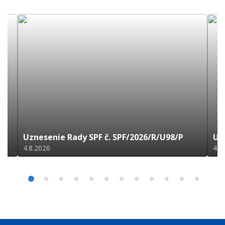
Uznesenie Rady SPF č. SPF/2026/R/U98/P
Uz
4.8.2026
4.8