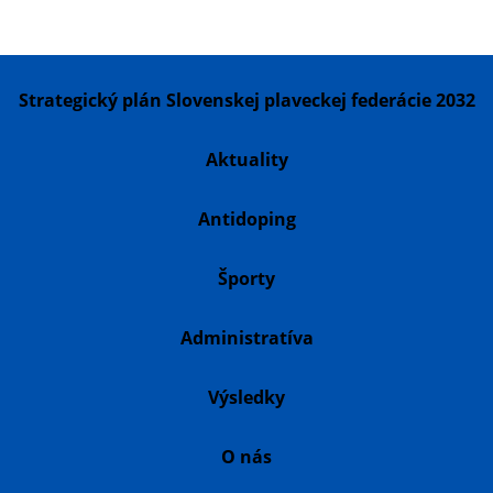
Strategický plán Slovenskej plaveckej federácie 2032
Aktuality
Antidoping
Športy
Administratíva
Výsledky
O nás