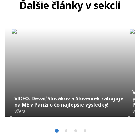
Ďalšie články v sekcii
VI
VIDEO: Deväť Slovákov a Sloveniek zabojuje
pr
na ME v Paríži o čo najlepšie výsledky!
Pa
Včera
Vče