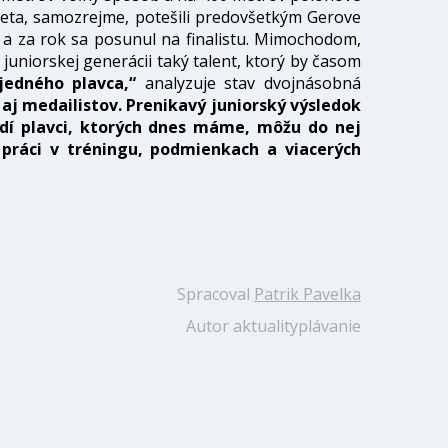
leta, samozrejme, potešili predovšetkým Gerove
a a za rok sa posunul na finalistu. Mimochodom,
juniorskej generácii taký talent, ktorý by časom
jedného plavca,“
analyzuje stav dvojnásobná
aj medailistov. Prenikavý juniorský výsledok
adí plavci, ktorých dnes máme, môžu do nej
, práci v tréningu, podmienkach a viacerých
Spracoval
Patrik Pavelka
Autor
aktuality
plávanie