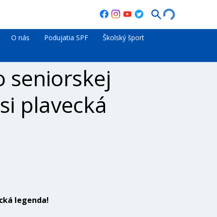
O nás
Podujatia SPF
Školský šport
 seniorskej
 si plavecká
ecká legenda!