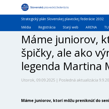
Strategický plán Slovenskej plaveckej federácie 2032
Média
Registrácia
Starý web
ARENA
TU
Máme juniorov, kt
špičky, ale ako vý
legenda Martina
Utorok, 09.09.2025
|
Posledná aktualizácia 9.9.2
Máme juniorov, ktorí môžu preniknúť do senio