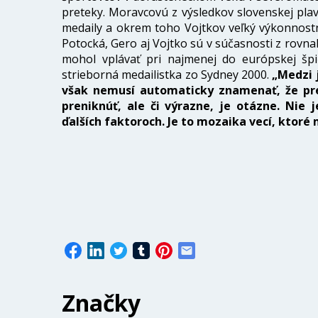
preteky. Moravcovú z výsledkov slovenskej pla
medaily a okrem toho Vojtkov veľký výkonnostný
Potocká, Gero aj Vojtko sú v súčasnosti z rovna
mohol vplávať pri najmenej do európskej šp
strieborná medailistka zo Sydney 2000.
„Medzi j
však nemusí automaticky znamenať, že pren
preniknúť, ale či výrazne, je otázne. Nie 
ďalších faktoroch. Je to mozaika vecí, ktoré
Značky