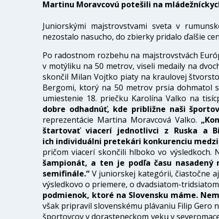
Martinu Moravcovú potešili na mládežníckyc
Juniorskými majstrovstvami sveta v rumunsk
nezostalo nasucho, do zbierky pridalo ďalšie ce
Po radostnom rozbehu na majstrovstvách Európy
v motýliku na 50 metrov, viseli medaily na dv
skončil Milan Vojtko piaty na kraulovej štvorst
Bergomi, ktorý na 50 metrov prsia dohmatol sed
umiestenie 18. priečku Karolína Valko na tisí
dobre odhadnúť, kde približne naši športov
reprezentácie Martina Moravcová Valko.
„Kon
štartovať viacerí jednotlivci z Ruska a 
ich individuálni pretekári konkurenciu medzi 
pričom viacerí skončili hlboko vo výsledkoch.
šampionát, a ten je podľa času nasadený n
semifinále.“
V juniorskej kategórii, čiastočne aj
výsledkovo o priemere, o dvadsiatom-tridsiatom m
podmienok, ktoré na Slovensku máme. Nemô
však pripravil slovenskému plávaniu Filip Ger
športovcov v dorasteneckom veku v severomaced