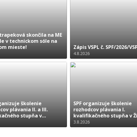
Strapeková skončila na ME
ále v technickom sóle na
om mieste!
Zápis VSPL č. SPF/2026/VS
4.8.2026
ganizuje školenie
SPF organizuje školenie
ov plávania II. a III.
rozhodcov plávania I.
ikačného stupňa v
kvalifikačného stupňa v Ž
lave
3.8.2026