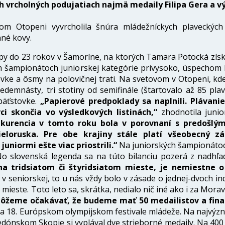
h vrcholných podujatiach najmä medaily Filipa Gera a v
om Otopeni vyvrcholila šnúra mládežníckych plaveckých
nné kovy.
 do 23 rokov v Šamoríne, na ktorých Tamara Potocká získ
och šampionátoch juniorskej kategórie privysoko, úspechom
ovke a ôsmy na polovičnej trati. Na svetovom v Otopeni, kd
emnásty, tri stotiny od semifinále (štartovalo až 85 plavco
cpäťstovke.
„Papierové predpoklady sa naplnili. Plávani
ci skončia vo výsledkových listinách,“
zhodnotila junio
kurencia v tomto roku bola v porovnaní s predošlým 
Bieloruska. Pre obe krajiny stále platí všeobecný z
juniormi ešte viac priostrili.“
Na juniorských šampionátoch S
 No slovenská legenda sa na túto bilanciu pozerá z nadhľ
a tridsiatom či štyridsiatom mieste, je nemiestne o
 v seniorskej, to u nás vždy bolo v zásade o jednej-dvoch indi
ieste. Toto leto sa, skrátka, nedialo nič iné ako i za Morav
žeme očakávať, že budeme mať 50 medailistov a final
o na 18. Európskom olympijskom festivale mládeže. Na najv
ónskom Skopje si vyplával dve strieborné medaily. Na 40