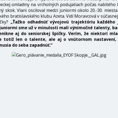
veckej omladiny na vrcholných podujatiach počas nabitého 
 skok. Vlani osciloval medzi juniormi okolo 20.-30. miest
kého bratislavského klubu Azeta. Vidí Moravcová v súčasnej 
ičky?
„Ťažko odhadnúť vývojovú trajektóriu každého 
uniormi sme už v minulosti mali výnimočné talenty, ba 
ikne aj do seniorskej špičky. Verím, že niektorí ml
je totiž len o talente, ale aj o vnútornom nastavení
 musia do seba zapadnúť.“