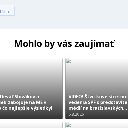
tácia
Mohlo by vás zaujímať
 Deväť Slovákov a
VIDEO! Štvrtkové stretnut
iek zabojuje na ME v
vedenia SPF s predstavite
o čo najlepšie výsledky!
médií na bratislavských
Pasienkoch
6.8.2026