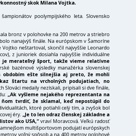
ýkonnostný skok Milana Vojtka.
 šampionátov poolympijského leta. Slovensko
ala bronz v polohovke na 200 metrov a striebro
 bolo nanajvýš finále. Na európskom v Šamoríne
e Vojtko neštartoval, skončil najvyššie Leonardo
v), z junioriek dosiahla najvyššie individuálne
e je merateľný šport, takže vieme relatívne
rské bazénové výsledky manažérka slovenskej
obdobím ešte silnejšia aj preto, že mohli
ákaz štartu na vrcholných podujatiach, no
lováci medaily nezískali, pripísali si dve finále,
adu:
„Ak vyšleme nejakého reprezentanta na
 ňom tvrdiť, že sklamal, keď nepostúpil do
vidualitách, ktoré potiahli celý tím, a zvyšok bol
covej éry.
„Je to len odraz členskej základne a
istov ako USA,“
vraví Moravcová. Veľkú radosť
ýznamnejšom multišportovom podujatí európskych
0 metrov voľný spôsob a na 400 metrov polohové