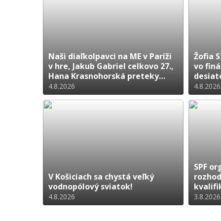
Naši diaľkolpavci na ME v Paríži
Žofia 
v hre, Jakub Gabriel celkovo 27.,
vo fin
Hana Krasnohorská preteky
desiat
nedokončila!
4.8.2026
4.8.2026
SPF or
V Košiciach sa chystá veľký
rozhodc
vodnopólový sviatok!
kvalif
Bratis
4.8.2026
3.8.2026