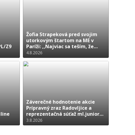
Žofia Strapeková pred svojim
utorkovým štartom na ME v
PL/Z9
Paríži: ,,Najviac sa teším, že
budem môcť ukázať to, na čom
4.8.2026
som celý rok pracovala!"
Záverečné hodnotenie akcie
Prípravný zraz Radovljice a
iline
reprezentačná súťaž ml.juniorov
CECJM Ľubľana
3.8.2026