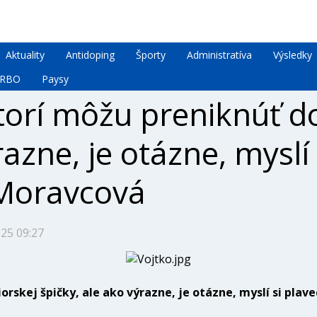
Aktuality
Antidoping
Športy
Administratíva
Výsledky
RBO
Paysy
orí môžu preniknúť do
razne, je otázne, myslí
 Moravcová
025 09:27
rskej špičky, ale ako výrazne, je otázne, myslí si plav