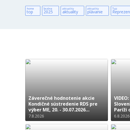
home
Sezóna
aktuality
aktuality
Typ
top
2025
aktuality
plávanie
Reprezen
Záverečné hodnotenie akcie
VIDEO:
Kondičné sústredenie RDS pre
Sloven
výber ME, 20. - 30.07.2026
Paríži 
Calella/ESP
7.8.2026
6.8.2026